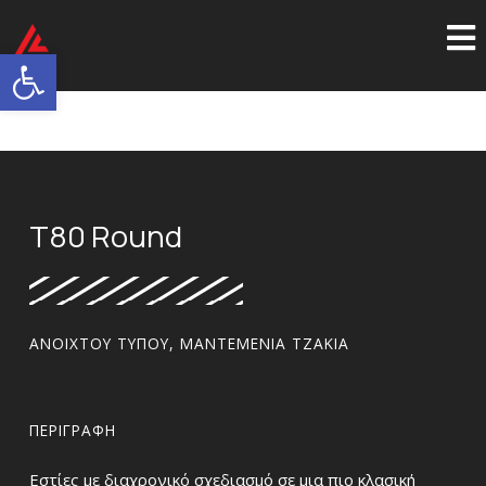
Ανοίξτε τη γραμμή εργαλείων
T80 Round
ΑΝΟΙΧΤΟΎ ΤΎΠΟΥ
,
ΜΑΝΤΕΜΈΝΙΑ ΤΖΆΚΙΑ
ΠΕΡΙΓΡΑΦΉ
Εστίες με διαχρονικό σχεδιασμό σε μια πιο κλασική